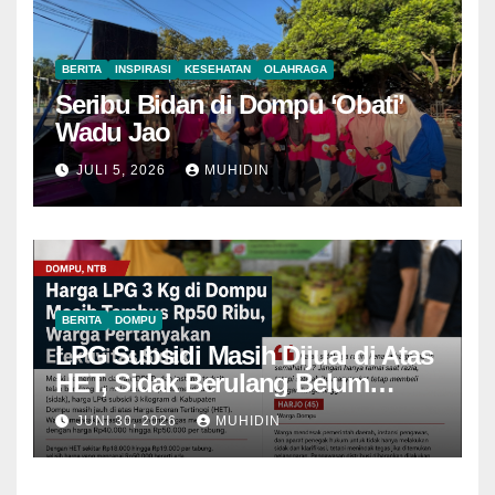
BERITA
INSPIRASI
KESEHATAN
OLAHRAGA
Seribu Bidan di Dompu ‘Obati’
Wadu Jao
JULI 5, 2026
MUHIDIN
BERITA
DOMPU
LPG Subsidi Masih Dijual di Atas
HET, Sidak Berulang Belum
Mampu Menekan Harga
JUNI 30, 2026
MUHIDIN