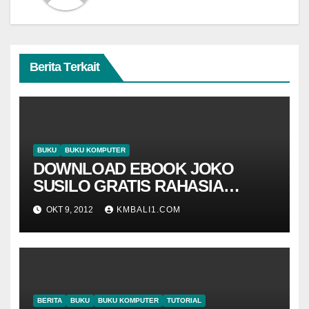
Berita Terkait
BUKU
BUKU KOMPUTER
DOWNLOAD EBOOK JOKO
SUSILO GRATIS RAHASIA
BLOGGING
OKT 9, 2012
KMBALI1.COM
BERITA
BUKU
BUKU KOMPUTER
TUTORIAL