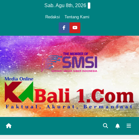
Skip
Sab. Agu 8th, 2026
to
Redaksi
Tentang Kami
content