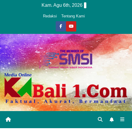
Skip
Kam. Agu 6th, 2026
to
Redaksi
Tentang Kami
content