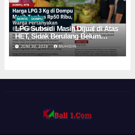
BERITA
DOMPU
LPG Subsidi Masih Dijual di Atas
HET, Sidak Berulang Belum
Mampu Menekan Harga
JUNI 30, 2026
MUHIDIN