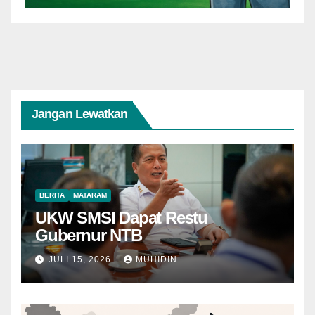
Jangan Lewatkan
BERITA
MATARAM
UKW SMSI Dapat Restu
Gubernur NTB
JULI 15, 2026
MUHIDIN