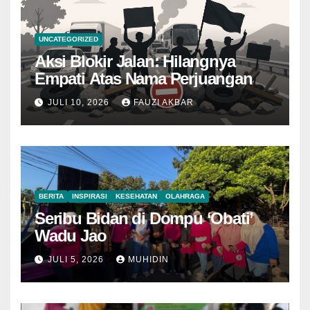
UNCATEGORIZED
Aksi Blokir Jalan: Hilangnya
Empati Atas Nama Perjuangan
JULI 10, 2026
FAUZI AKBAR
BERITA
INSPIRASI
KESEHATAN
OLAHRAGA
Seribu Bidan di Dompu ‘Obati’
Wadu Jao
JULI 5, 2026
MUHIDIN