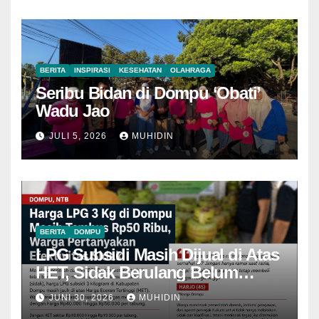
BERITA
INSPIRASI
KESEHATAN
OLAHRAGA
Seribu Bidan di Dompu ‘Obati’
Wadu Jao
JULI 5, 2026
MUHIDIN
BERITA
DOMPU
LPG Subsidi Masih Dijual di Atas
HET, Sidak Berulang Belum
Mampu Menekan Harga
JUNI 30, 2026
MUHIDIN