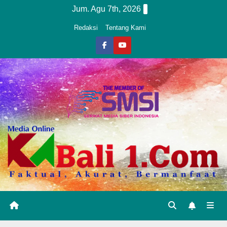
Skip
Jum. Agu 7th, 2026
to
Redaksi
Tentang Kami
content