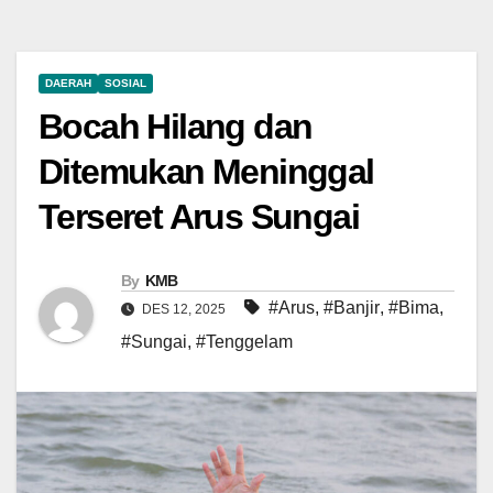
DAERAH
SOSIAL
Bocah Hilang dan
Ditemukan Meninggal
Terseret Arus Sungai
By
KMB
#Arus
,
#Banjir
,
#Bima
,
DES 12, 2025
#Sungai
,
#Tenggelam