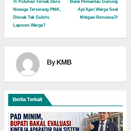
Navigasi
Puluhan Ternak Doro
Balai Pemantau Gunung
Ncanga Terserang PMK,
Api Ajari Warga Soal
pos
Disnak Tak Gubris
Mitigasi Bencana
Laporan Warga?
By
KMB
Berita Terkait