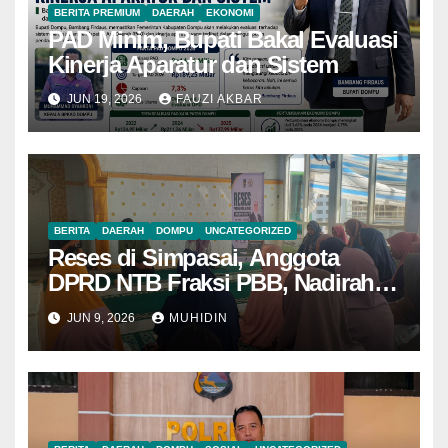
BERITA PREMIUM
DAERAH
EKONOMI
PAD Minim, Bupati Bakal Evaluasi
Kinerja Aparatur dan Sistem
JUN 19, 2026
FAUZI AKBAR
BERITA
DAERAH
DOMPU
UNCATEGORIZED
Reses di Simpasai, Anggota
DPRD NTB Fraksi PBB, Nadirah
Al Habsy Bantu Renovasi Masjid
JUN 9, 2026
MUHIDIN