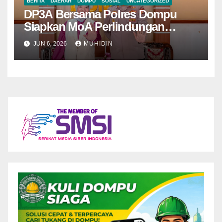
BERITA
DAERAH
DOMPU
SOSIAL
UNCATEGORIZED
DP3A Bersama Polres Dompu
Siapkan MoA Perlindungan
Perempuan dan Anak
JUN 6, 2026
MUHIDIN