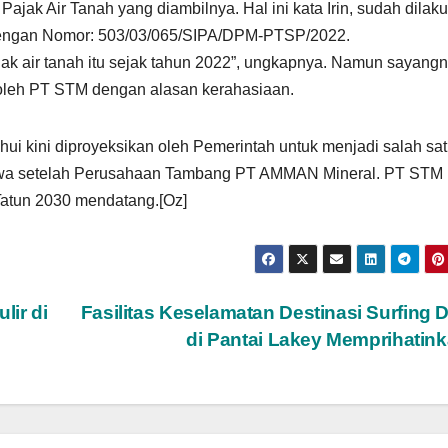
ajak Air Tanah yang diambilnya. Hal ini kata Irin, sudah dilak
dengan Nomor: 503/03/065/SIPA/DPM-PTSP/2022.
k air tanah itu sejak tahun 2022”, ungkapnya. Namun sayangn
r oleh PT STM dengan alasan kerahasiaan.
ui kini diproyeksikan oleh Pemerintah untuk menjadi salah sa
bawa setelah Perusahaan Tambang PT AMMAN Mineral. PT STM
Tatun 2030 mendatang.[Oz]
lir di
Fasilitas Keselamatan Destinasi Surfing 
di Pantai Lakey Memprihatin