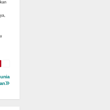
ukan
ya,
tu
Dunia
kan