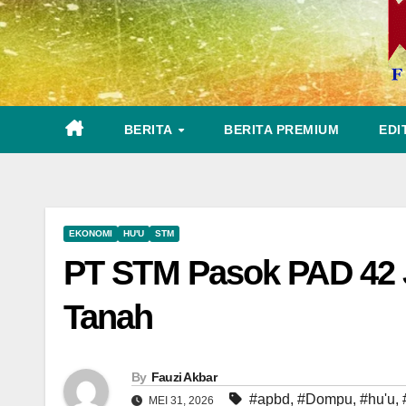
BERITA
BERITA PREMIUM
EDI
EKONOMI
HU'U
STM
PT STM Pasok PAD 42 J
Tanah
By
Fauzi Akbar
#apbd
,
#Dompu
,
#hu'u
,
MEI 31, 2026