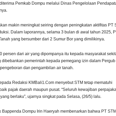
ng diterima Pemkab Dompu melalui Dinas Pengelolaan Pendapat
nya.
 akan makin meningkat seiring dengan peningkatan aktifitas PT
ksi. Dalam laporannya, selama 3 bulan di awal tahun 2025, 
anah yang bersumber dari 2 Sumur Bor yang dimilikinya.
 persen dari air yang dipompanya itu kepada masyarakat sekit
ng dibebankan pemerintah kepada pemegang izin dalam Pergub
 pengeboran dan pengambilan air tanah.
a kepada Redaksi KMBali1.Com menyebut STM tetap mematuhi
 baik pajak daerah maupun pusat. “Seluruh kewajiban perpajak
ang berlaku”, ujarnya singkat pada Selasa, (26/5) lalu.
jak Bappenda Dompu Irin Haeryah membenarkan bahwa PT ST