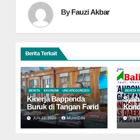
By
Fauzi Akbar
Berita Terkait
BERITA
EKONOMI
UNCATEGORIZED
BERITA 
Kinerja Bappenda
Syah
Buruk di Tangan Farid
Kond
Daer
JUN 22, 2026
MUHIDIN
JUN 2
Lapo