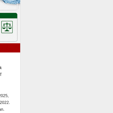
.
k
PT
2025,
 2022.
an.