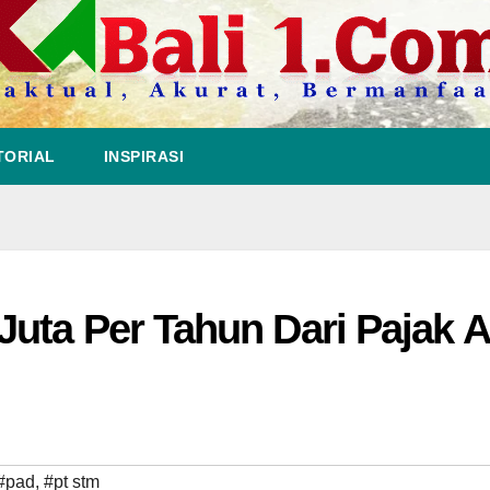
TORIAL
INSPIRASI
uta Per Tahun Dari Pajak A
#pad
,
#pt stm