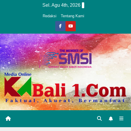
Skip
Sel. Agu 4th, 2026
to
Redaksi
Tentang Kami
content