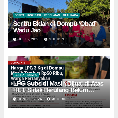
BERITA
INSPIRASI
KESEHATAN
OLAHRAGA
Seribu Bidan di Dompu ‘Obati’
Wadu Jao
JULI 5, 2026
MUHIDIN
BERITA
DOMPU
LPG Subsidi Masih Dijual di Atas
HET, Sidak Berulang Belum
Mampu Menekan Harga
JUNI 30, 2026
MUHIDIN