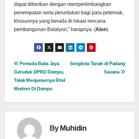
dapat diberikan dengan mempertimbangkan
penempatan serta peruntukan bagi para peternak,
khususnya yang berada di lokasi rencana
pembangunan Batalyon,” harapnya. (
Alon
)
Navigasi
Pemuda Baka Jaya
Sengketa Tanah di Padang
Geruduk DPRD Dompu,
Savana
pos
Tolak Menjamurnya Ritel
Modern Di Dompu
By
Muhidin