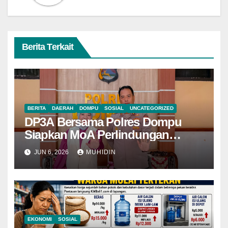
Berita Terkait
BERITA
DAERAH
DOMPU
SOSIAL
UNCATEGORIZED
DP3A Bersama Polres Dompu
Siapkan MoA Perlindungan
Perempuan dan Anak
JUN 6, 2026
MUHIDIN
EKONOMI
SOSIAL