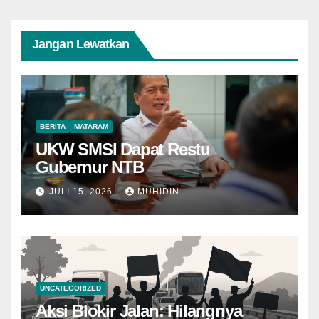
Jangan Lewatkan
BERITA
MATARAM
UKW SMSI Dapat Restu
Gubernur NTB
JULI 15, 2026
MUHIDIN
UNCATEGORIZED
Aksi Blokir Jalan: Hilangnya