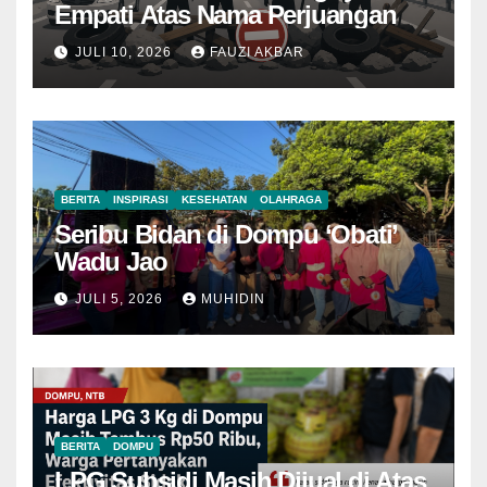
Empati Atas Nama Perjuangan
JULI 10, 2026
FAUZI AKBAR
BERITA
INSPIRASI
KESEHATAN
OLAHRAGA
Seribu Bidan di Dompu ‘Obati’
Wadu Jao
JULI 5, 2026
MUHIDIN
BERITA
DOMPU
LPG Subsidi Masih Dijual di Atas