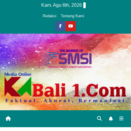
Skip
Kam. Agu 6th, 2026
to
Redaksi
Tentang Kami
content