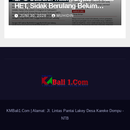
HET, Sidak Berulang Belum
Mampu Menekan Harga
JUNI 30, 2026
MUHIDIN
KMBali1.Com
| Alamat: Jl. Lintas Pantai Lakey Desa Kareke Dompu -
NTB